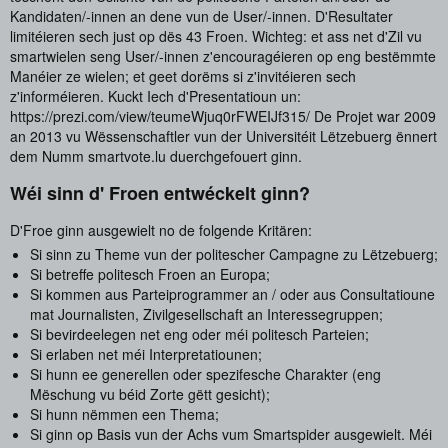
Kandidaten/-innen an dene vun de User/-innen. D'Resultater
limitéieren sech just op dës 43 Froen. Wichteg: et ass net d'Zil vu
smartwielen seng User/-innen z'encouragéieren op eng bestëmmte
Manéier ze wielen; et geet dorëms si z'invitéieren sech
z'informéieren. Kuckt Iech d'Presentatioun un:
https://prezi.com/view/teumeWjuq0rFWEIJf315/ De Projet war 2009
an 2013 vu Wëssenschaftler vun der Universitéit Lëtzebuerg ënnert
dem Numm smartvote.lu duerchgefouert ginn.
Wéi sinn d' Froen entwéckelt ginn?
D'Froe ginn ausgewielt no de folgende Kritären:
Si sinn zu Theme vun der politescher Campagne zu Lëtzebuerg;
Si betreffe politesch Froen an Europa;
Si kommen aus Parteiprogrammer an / oder aus Consultatioune
mat Journalisten, Zivilgesellschaft an Interessegruppen;
Si bevirdeelegen net eng oder méi politesch Parteien;
Si erlaben net méi Interpretatiounen;
Si hunn ee generellen oder spezifesche Charakter (eng
Mëschung vu béid Zorte gëtt gesicht);
Si hunn nëmmen een Thema;
Si ginn op Basis vun der Achs vum Smartspider ausgewielt. Méi