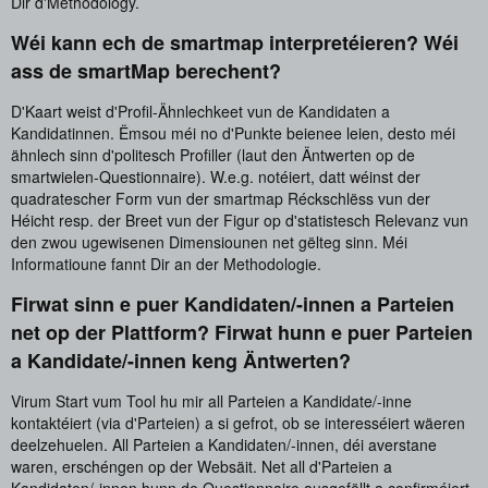
Dir d'Methodology.
Wéi kann ech de smartmap interpretéieren? Wéi
ass de smartMap berechent?
D'Kaart weist d'Profil-Ähnlechkeet vun de Kandidaten a
Kandidatinnen. Ëmsou méi no d'Punkte beienee leien, desto méi
ähnlech sinn d'politesch Profiller (laut den Äntwerten op de
smartwielen-Questionnaire). W.e.g. notéiert, datt wéinst der
quadratescher Form vun der smartmap Réckschlëss vun der
Héicht resp. der Breet vun der Figur op d'statistesch Relevanz vun
den zwou ugewisenen Dimensiounen net gëlteg sinn. Méi
Informatioune fannt Dir an der Methodologie.
Firwat sinn e puer Kandidaten/-innen a Parteien
net op der Plattform? Firwat hunn e puer Parteien
a Kandidate/-innen keng Äntwerten?
Virum Start vum Tool hu mir all Parteien a Kandidate/-inne
kontaktéiert (via d'Parteien) a si gefrot, ob se interesséiert wäeren
deelzehuelen. All Parteien a Kandidaten/-innen, déi averstane
waren, erschéngen op der Websäit. Net all d'Parteien a