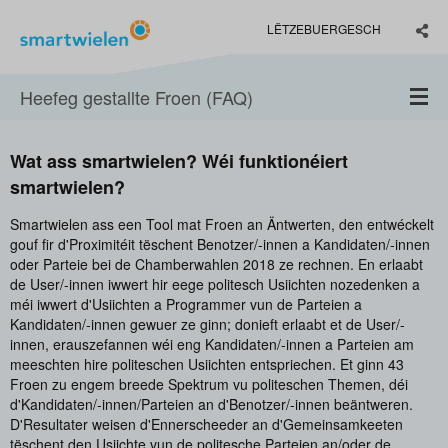
LËTZEBUERGESCH
Heefeg gestallte Froen (FAQ)
Wat ass smartwielen? Wéi funktionéiert
smartwielen?
Smartwielen ass een Tool mat Froen an Äntwerten, den entwéckelt
gouf fir d'Proximitéit tëschent Benotzer/-innen a Kandidaten/-innen
oder Parteie bei de Chamberwahlen 2018 ze rechnen. En erlaabt
de User/-innen iwwert hir eege politesch Usiichten nozedenken a
méi iwwert d'Usiichten a Programmer vun de Parteien a
Kandidaten/-innen gewuer ze ginn; donieft erlaabt et de User/-
innen, erauszefannen wéi eng Kandidaten/-innen a Parteien am
meeschten hire politeschen Usiichten entspriechen. Et ginn 43
Froen zu engem breede Spektrum vu politeschen Themen, déi
d'Kandidaten/-innen/Parteien an d'Benotzer/-innen beäntweren.
D'Resultater weisen d'Ennerscheeder an d'Gemeinsamkeeten
tëschent den Usiichte vun de politesche Parteien an/oder de