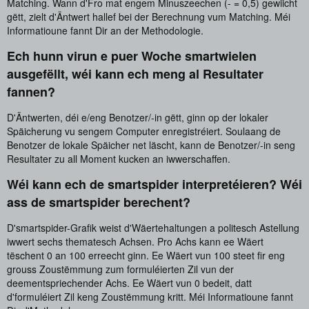
Matching. Wann d'Fro mat engem Minuszeechen (- = 0,5) gewiicht
gëtt, zielt d'Äntwert hallef bei der Berechnung vum Matching. Méi
Informatioune fannt Dir an der Methodologie.
Ech hunn virun e puer Woche smartwielen
ausgefëllt, wéi kann ech meng al Resultater
fannen?
D'Äntwerten, déi e/eng Benotzer/-in gëtt, ginn op der lokaler
Späicherung vu sengem Computer enregistréiert. Soulaang de
Benotzer de lokale Späicher net läscht, kann de Benotzer/-in seng
Resultater zu all Moment kucken an iwwerschaffen.
Wéi kann ech de smartspider interpretéieren? Wéi
ass de smartspider berechent?
D'smartspider-Grafik weist d'Wäertehaltungen a politesch Astellung
iwwert sechs thematesch Achsen. Pro Achs kann ee Wäert
tëschent 0 an 100 erreecht ginn. Ee Wäert vun 100 steet fir eng
grouss Zoustëmmung zum formuléierten Zil vun der
deementspriechender Achs. Ee Wäert vun 0 bedeit, datt
d'formuléiert Zil keng Zoustëmmung kritt. Méi Informatioune fannt