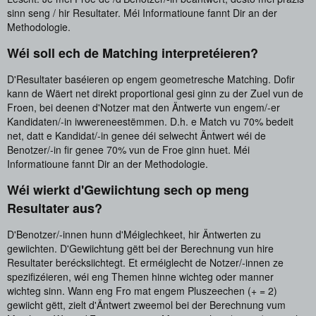
sinn seng / hir Resultater. Méi Informatioune fannt Dir an der
Methodologie.
Wéi soll ech de Matching interpretéieren?
D'Resultater baséieren op engem geometresche Matching. Dofir
kann de Wäert net direkt proportional gesi ginn zu der Zuel vun de
Froen, bei deenen d'Notzer mat den Äntwerte vun engem/-er
Kandidaten/-in iwwereneestëmmen. D.h. e Match vu 70% bedeit
net, datt e Kandidat/-in genee déi selwecht Äntwert wéi de
Benotzer/-in fir genee 70% vun de Froe ginn huet. Méi
Informatioune fannt Dir an der Methodologie.
Wéi wierkt d'Gewiichtung sech op meng
Resultater aus?
D'Benotzer/-innen hunn d'Méiglechkeet, hir Äntwerten zu
gewiichten. D'Gewiichtung gëtt bei der Berechnung vun hire
Resultater berécksiichtegt. Et erméiglecht de Notzer/-innen ze
spezifizéieren, wéi eng Themen hinne wichteg oder manner
wichteg sinn. Wann eng Fro mat engem Pluszeechen (+ = 2)
gewiicht gëtt, zielt d'Äntwert zweemol bei der Berechnung vum