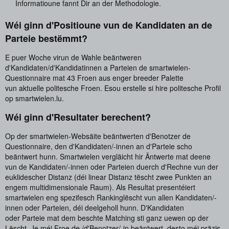
Informatioune fannt Dir an der Methodologie.
Wéi ginn d'Positioune vun de Kandidaten an de
Parteie bestëmmt?
E puer Woche virun de Wahle beäntweren
d'Kandidaten/d'Kandidatinnen a Parteien de smartwielen-
Questionnaire mat 43 Froen aus enger breeder Palette
vun aktuelle politesche Froen. Esou erstelle si hire politesche Profil
op smartwielen.lu.
Wéi ginn d'Resultater berechent?
Op der smartwielen-Websäite beäntwerten d'Benotzer de
Questionnaire, den d'Kandidaten/-innen an d'Parteie scho
beäntwert hunn. Smartwielen vergläicht hir Äntwerte mat deene
vun de Kandidaten/-innen oder Parteien duerch d'Rechne vun der
euklidescher Distanz (déi linear Distanz tëscht zwee Punkten an
engem multidimensionale Raum). Als Resultat presentéiert
smartwielen eng spezifesch Rankinglëscht vun allen Kandidaten/-
innen oder Parteien, déi deelgeholl hunn. D'Kandidaten
oder Parteie mat dem beschte Matching sti ganz uewen op der
Lëscht. Je méi Froe de /d'Benotzer/-in beäntwert, desto méi präzis